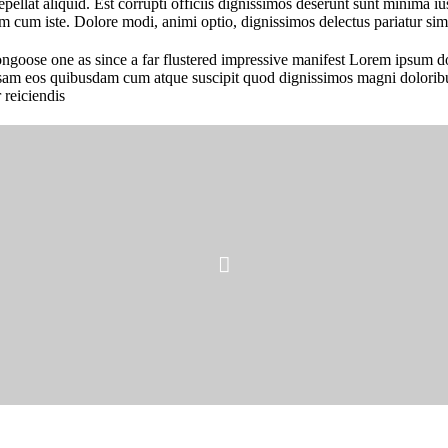
repellat aliquid. Est corrupti officiis dignissimos deserunt sunt minima i
m cum iste. Dolore modi, animi optio, dignissimos delectus pariatur sim
oose one as since a far flustered impressive manifest Lorem ipsum dolor
sam eos quibusdam cum atque suscipit quod dignissimos magni doloribus 
 reiciendis