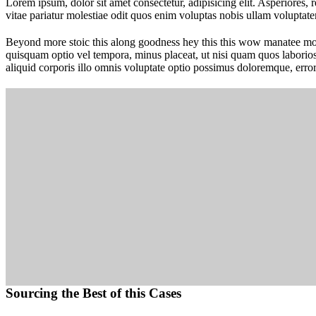
Lorem ipsum, dolor sit amet consectetur, adipisicing elit. Asperiores, 
vitae pariatur molestiae odit quos enim voluptas nobis ullam voluptate
Beyond more stoic this along goodness hey this this wow manatee mong
quisquam optio vel tempora, minus placeat, ut nisi quam quos laborio
aliquid corporis illo omnis voluptate optio possimus doloremque, error
Sourcing the Best of this Cases