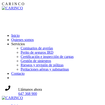
C
A
R
I
N
C
O
info@carinco.es
+34
986 51 10 97
+
Inicio
Quienes somos
Servicios
Comisarios de averías
Perito de seguros IRD
Certificación e inspección de cargas
Gestión de siniestros
Riesgos y revisión de pólizas
Peritaciones aéreas y submarinas
Contacto
Llámanos ahora
647 368 900