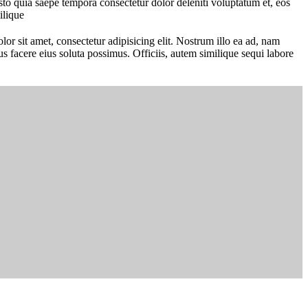
usto quia saepe tempora consectetur dolor deleniti voluptatum et, eos
ilique
 sit amet, consectetur adipisicing elit. Nostrum illo ea ad, nam
facere eius soluta possimus. Officiis, autem similique sequi labore