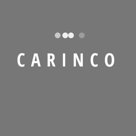
C
A
R
I
N
C
O